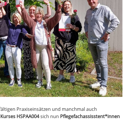
lfältigen Praxiseinsätzen und manchmal auch
s
Kurses HSPAA004
sich nun
Pflegefachassisstent*innen