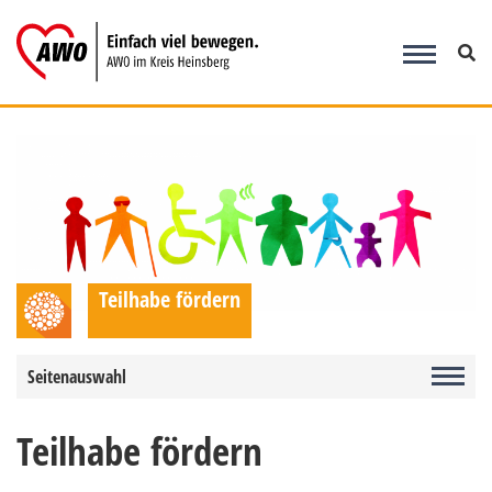
Zum
Inhalt
springen
Teilhabe fördern
Seitenauswahl
Teilhabe fördern