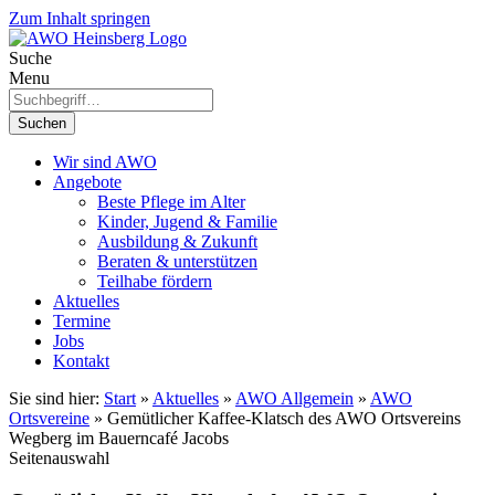
Zum Inhalt springen
Suche
Menu
Suchen
Wir sind AWO
Angebote
Beste Pflege im Alter
Kinder, Jugend & Familie
Ausbildung & Zukunft
Beraten & unterstützen
Teilhabe fördern
Aktuelles
Termine
Jobs
Kontakt
Sie sind hier:
Start
»
Aktuelles
»
AWO Allgemein
»
AWO
Ortsvereine
»
Gemütlicher Kaffee-Klatsch des AWO Ortsvereins
Wegberg im Bauerncafé Jacobs
Seitenauswahl