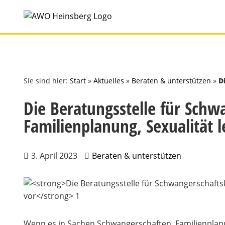
Zum
Inhalt
springen
Sie sind hier:
Start
»
Aktuelles
»
Beraten & unterstützen
»
D
Die Beratungsstelle für Schw
Familienplanung, Sexualität l
3. April 2023
Beraten & unterstützen
Wenn es in Sachen Schwangerschaften, Familienplanu