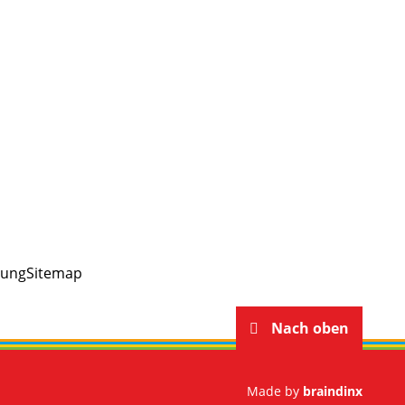
rung
Sitemap
Nach oben
Made by
braindinx