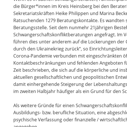
die Bürger*innen im Kreis Heinsberg bei den Berater
Sekretariatskräften Heike Philippen und Marina Becke
Ratsuchenden 1279 Beratungskontakte. Es wandten si
Beratungsstelle. Seit dem nunmehr 21jährigen Besteh
Schwangerschaftskonfliktberatungen angefragt. Im Ve
führen dies unter anderem auf die Lockerungen der
durch den Ukrainekrieg zurück“, so Einrichtungsleite
Corona-Pandemie verbunden mit eingeschränkten öf
Kontaktbeschränkungen und fehlenden Angeboten für
Zeit beschrieben, die sich auf die körperliche und i
aktuellen gesellschaftlichen und geopolitischen Entw
damit einhergehende Steigerung der Lebenshaltung
im zweiten Halbjahr häufiger als ein Grund für den S
Als weitere Gründe für einen Schwangerschaftskonfl
Ausbildungs- bzw. berufliche Situation, eine abgesch
psychische Verfassung oder finanzielle / wirtschaftl
angegeben.