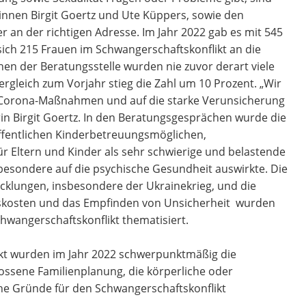
innen Birgit Goertz und Ute Küppers, sowie den
r an der richtigen Adresse. Im Jahr 2022 gab es mit 545
ch 215 Frauen im Schwangerschaftskonflikt an die
en der Beratungsstelle wurden nie zuvor derart viele
rgleich zum Vorjahr stieg die Zahl um 10 Prozent. „Wir
 Corona-Maßnahmen und auf die starke Verunsicherung
rin Birgit Goertz. In den Beratungsgesprächen wurde die
fentlichen Kinderbetreuungsmöglichen,
 Eltern und Kinder als sehr schwierige und belastende
nsbesondere auf die psychische Gesundheit auswirkte. Die
icklungen, insbesondere der Ukrainekrieg, und die
skosten und das Empfinden von Unsicherheit wurden
chwangerschaftskonflikt thematisiert.
ikt wurden im Jahr 2022 schwerpunktmäßig die
lossene Familienplanung, die körperliche oder
iche Gründe für den Schwangerschaftskonflikt