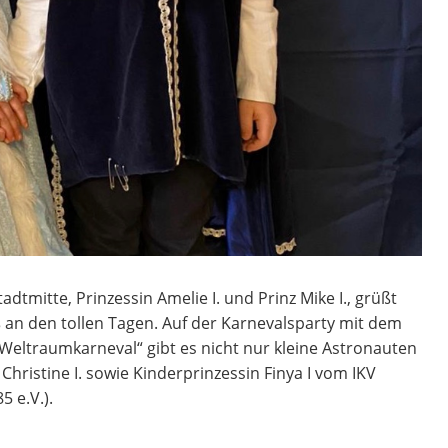
tmitte, Prinzessin Amelie I. und Prinz Mike I., grüßt
ß an den tollen Tagen. Auf der Karnevalsparty mit dem
r Weltraumkarneval“ gibt es nicht nur kleine Astronauten
Christine I. sowie Kinderprinzessin Finya I vom IKV
5 e.V.).