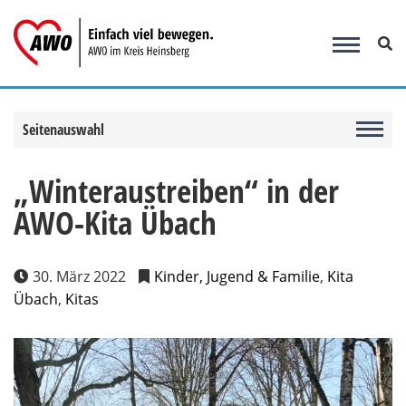
Zum
Inhalt
springen
Seitenauswahl
„Winteraustreiben“ in der
AWO-Kita Übach
30. März 2022
Kinder, Jugend & Familie
,
Kita
Übach
,
Kitas