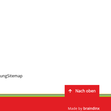
rung
Sitemap
Nach oben
Made by
braindinx