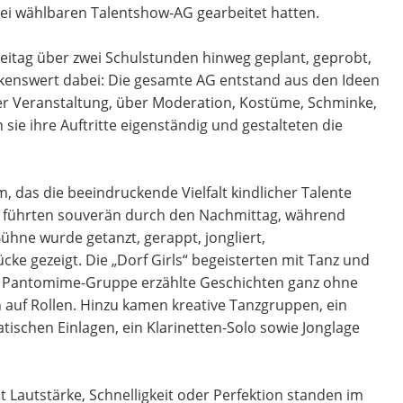
 frei wählbaren Talentshow-AG gearbeitet hatten.
eitag über zwei Schulstunden hinweg geplant, geprobt,
kenswert dabei: Die gesamte AG entstand aus den Ideen
der Veranstaltung, über Moderation, Kostüme, Schminke,
sie ihre Auftritte eigenständig und gestalteten die
das die beeindruckende Vielfalt kindlicher Talente
e führten souverän durch den Nachmittag, während
ühne wurde getanzt, gerappt, jongliert,
cke gezeigt. Die „Dorf Girls“ begeisterten mit Tanz und
ie Pantomime-Gruppe erzählte Geschichten ganz ohne
en auf Rollen. Hinzu kamen kreative Tanzgruppen, ein
atischen Einlagen, ein Klarinetten-Solo sowie Jonglage
ht Lautstärke, Schnelligkeit oder Perfektion standen im