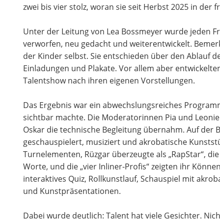
zwei bis vier stolz, woran sie seit Herbst 2025 in der
Unter der Leitung von Lea Bossmeyer wurde jeden Fr
verworfen, neu gedacht und weiterentwickelt. Bemer
der Kinder selbst. Sie entschieden über den Ablauf 
Einladungen und Plakate. Vor allem aber entwickelten 
Talentshow nach ihren eigenen Vorstellungen.
Das Ergebnis war ein abwechslungsreiches Programm, 
sichtbar machte. Die Moderatorinnen Pia und Leoni
Oskar die technische Begleitung übernahm. Auf der B
geschauspielert, musiziert und akrobatische Kunststü
Turnelementen, Rüzgar überzeugte als „RapStar“, d
Worte, und die „vier Inliner-Profis“ zeigten ihr Könn
interaktives Quiz, Rollkunstlauf, Schauspiel mit akrob
und Kunstpräsentationen.
Dabei wurde deutlich: Talent hat viele Gesichter. Nic