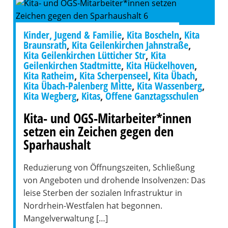
Kinder, Jugend & Familie
,
Kita Boscheln
,
Kita
Braunsrath
,
Kita Geilenkirchen Jahnstraße
,
Kita Geilenkirchen Lütticher Str
,
Kita
Geilenkirchen Stadtmitte
,
Kita Hückelhoven
,
Kita Ratheim
,
Kita Scherpenseel
,
Kita Übach
,
Kita Übach-Palenberg Mitte
,
Kita Wassenberg
,
Kita Wegberg
,
Kitas
,
Offene Ganztagsschulen
Kita- und OGS-Mitarbeiter*innen
setzen ein Zeichen gegen den
Sparhaushalt
Reduzierung von Öffnungszeiten, Schließung
von Angeboten und drohende Insolvenzen: Das
leise Sterben der sozialen Infrastruktur in
Nordrhein-Westfalen hat begonnen.
Mangelverwaltung […]