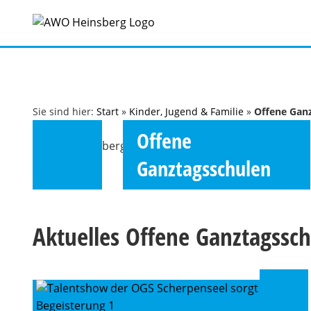
Zum
Inhalt
springen
Sie sind hier:
Start
»
Kinder, Jugend & Familie
»
Offene Gan
Offene
Ganztagsschulen
Aktuelles Offene Ganztagssc